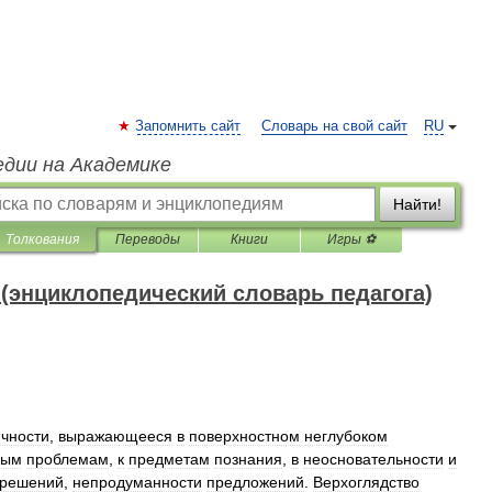
Запомнить сайт
Словарь на свой сайт
RU
едии на Академике
Найти!
Толкования
Переводы
Книги
Игры ⚽
(энциклопедический словарь педагога)
чности
,
выражающееся
в
поверхностном
неглубоком
ным
проблемам
,
к
предметам
познания
,
в
неосновательности
и
решений
,
непродуманности
предложений
.
Верхоглядство