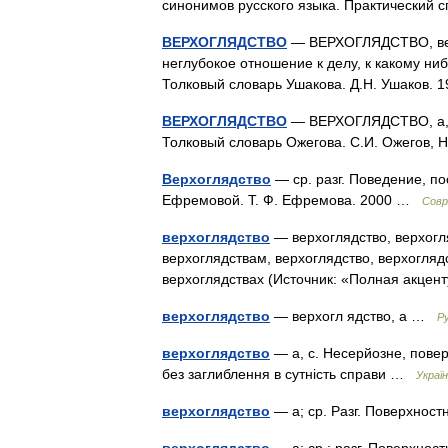
синонимов русского языка. Практический
ВЕРХОГЛЯДСТВО
— ВЕРХОГЛЯДСТВО, верхо
неглубокое отношение к делу, к какому ниб
Толковый словарь Ушакова. Д.Н. Ушаков.
ВЕРХОГЛЯДСТВО
— ВЕРХОГЛЯДСТВО, а, ср
Толковый словарь Ожегова. С.И. Ожегов,
Верхоглядство
— ср. разг. Поведение, по
Ефремовой. Т. Ф. Ефремова. 2000 …
Совр
верхоглядство
— верхоглядство, верхогля
верхоглядствам, верхоглядство, верхогляд
верхоглядствах (Источник: «Полная акце
верхоглядство
— верхогл ядство, а …
Р
верхоглядство
— а, с. Несерйозне, повер
без заглиблення в сутність справи …
Украї
верхоглядство
— а; ср. Разг. Поверхнос