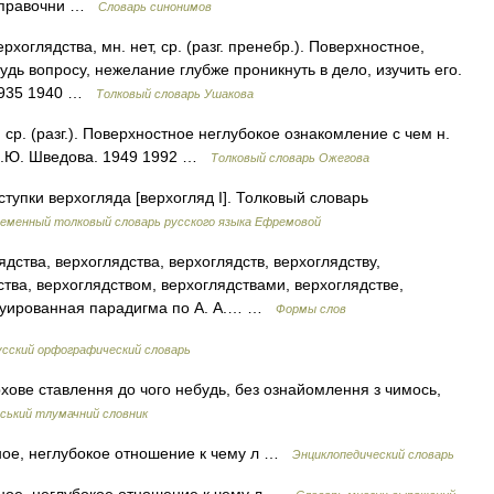
 справочни …
Словарь синонимов
глядства, мн. нет, ср. (разг. пренебр.). Поверхностное,
удь вопросу, нежелание глубже проникнуть в дело, изучить его.
 1935 1940 …
Толковый словарь Ушакова
. (разг.). Поверхностное неглубокое ознакомление с чем н.
 Н.Ю. Шведова. 1949 1992 …
Толковый словарь Ожегова
ступки верхогляда [верхогляд I]. Толковый словарь
еменный толковый словарь русского языка Ефремовой
дства, верхоглядства, верхоглядств, верхоглядству,
ства, верхоглядством, верхоглядствами, верхоглядстве,
нтуированная парадигма по А. А.… …
Формы слов
усский орфографический словарь
хове ставлення до чого небудь, без ознайомлення з чимось,
нський тлумачний словник
тное, неглубокое отношение к чему л …
Энциклопедический словарь