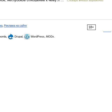
стное, неглубокое отношение к чему л …
Словарь многих выражений
ка
,
Реклама на сайте
18+
omla,
Drupal,
WordPress, MODx.